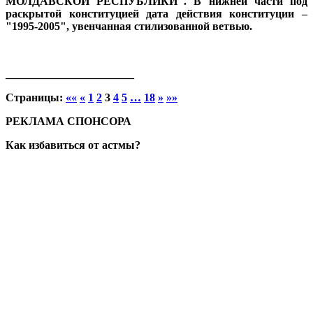
МОЛДАВСКОЙ РЕСПУБЛИКИ". В нижней части под
раскрытой конституцией дата действия конституции –
"1995-2005", увенчанная стилизованной ветвью.
_______________________
Страницы:
««
«
1
2
3
4
5
…
18
»
»»
РЕКЛАМА СПОНСОРА
Как избавиться от астмы?