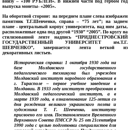
внизу – «100 РУБЛЕЙ». В нижней части под гербом год
выпуска монеты- «2005».
На оборотной стороне:
на переднем плане слева изображен
памятник Т.Г.Шевченко, справа – “75 лет”; на заднем
плане - центральный корпус университета, над ним даты,
расположенные одна под другой “1930” “2005”. По кругу на
стилизованной ленте надпись “ПРИДНЕСТРОВСКИЙ
ГОСУДАРСТВЕННЫЙ УНИВЕРСИТЕТ им.Т.Г.
ШЕВЧЕНКО”, завершается лента веткой из
декоративных листьев.
Историческая справка:
1 октября 1930 года на
базе Молдавского государственного
педагогического техникума был учрежден
Молдавский институт народного образования в
г. Тирасполе – первое учебное заведение в
Молдавии. В 1933 году институт преобразован в
Молдавский педагогический институт, а в
марте 1939 года, в ознаменование 125-летия со
дня рождения великого украинского поэта и
художника Т. Г. Шевченко, институту
присвоено его имя. Постановлением Временного
Верховного Совета ПМССР № 25 от 21сентября
1990 года с целью подготовки специалистов для